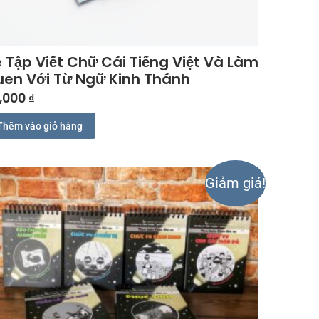
 Tập Viết Chữ Cái Tiếng Việt Và Làm
en Với Từ Ngữ Kinh Thánh
,000
₫
Thêm vào giỏ hàng
Giảm giá!