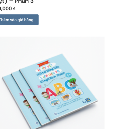
ệt) – Phần 3
0,000
₫
Thêm vào giỏ hàng