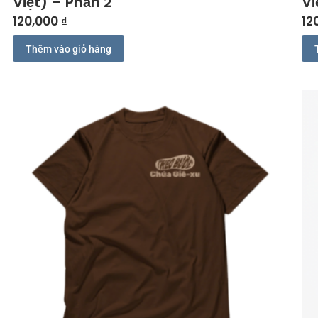
Việt) – Phần 2
Vi
120,000
₫
12
Thêm vào giỏ hàng