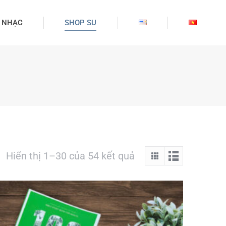
 NHẠC
SHOP SU
Hiển thị 1–30 của 54 kết quả