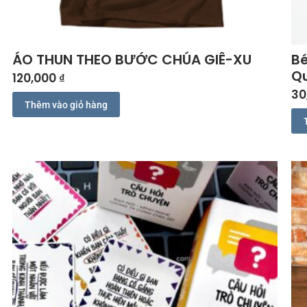
ÁO THUN THEO BƯỚC CHÚA GIÊ-XU
Bé
Qu
120,000
₫
30
Thêm vào giỏ hàng