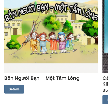
Bốn Người Bạn – Một Tấm Lòng
C
K
Details
35