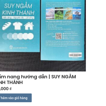
ẩm nang hướng dẫn | SUY NGẪM
INH THÁNH
,000
₫
Thêm vào giỏ hàng