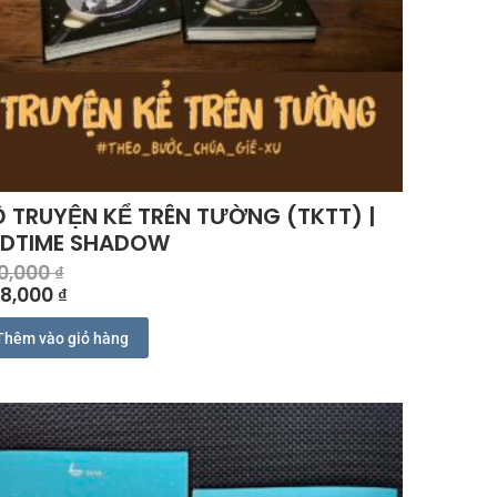
 TRUYỆN KỂ TRÊN TƯỜNG (TKTT) |
EDTIME SHADOW
0,000
₫
8,000
₫
Thêm vào giỏ hàng