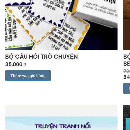
BỘ CÂU HỎI TRÒ CHUYỆN
BỘ
B
35,000
₫
72
Thêm vào giỏ hàng
64