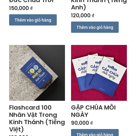
Đức Chúa Trời
Kinh Thánh (Tiếng
Anh)
150,000
₫
120,000
₫
Thêm vào giỏ hàng
Thêm vào giỏ hàng
Flashcard 100
GẶP CHÚA MỖI
Nhân Vật Trong
NGÀY
Kinh Thánh (Tiếng
90,000
₫
Việt)
Thêm vào giỏ hàng