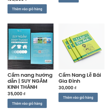
Thêm vào giỏ hàng
Cẩm nang hướng
Cẩm Nang Lễ Bái
dẫn | SUY NGẪM
Gia Đình
KINH THÁNH
30,000
₫
35,000
₫
Thêm vào giỏ hàng
Thêm vào giỏ hàng