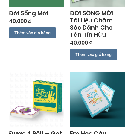
Đời Sống Mới
ĐỜI SỐNG MỚI –
Tài Liệu Chăm
40,000
₫
Sóc Dành Cho
Thêm vào giỏ hàng
Tân Tín Hữu
40,000
₫
Thêm vào giỏ hàng
Được 4 Rồi! – Got
Em Học Câu