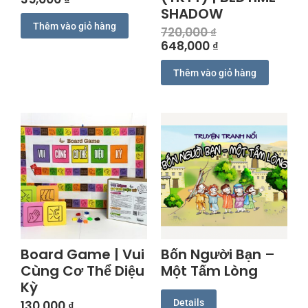
SHADOW
Thêm vào giỏ hàng
720,000
₫
648,000
₫
Thêm vào giỏ hàng
Board Game | Vui
Bốn Người Bạn –
Cùng Cơ Thể Diệu
Một Tấm Lòng
Kỳ
Details
130,000
₫