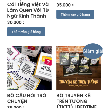
Cái Tiếng Việt Và
95,000
₫
Làm Quen Với Từ
Ngữ Kinh Thánh
Thêm vào giỏ hàng
30,000
₫
Thêm vào giỏ hàng
Giảm giá!
BỘ CÂU HỎI TRÒ
BỘ TRUYỆN KỂ
CHUYỆN
TRÊN TƯỜNG
(TKTT) | BEDTIME
35,000
₫