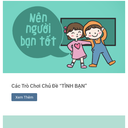
Các Trò Chơi Chủ Đề “TÌNH BẠN”
Xem Thêm