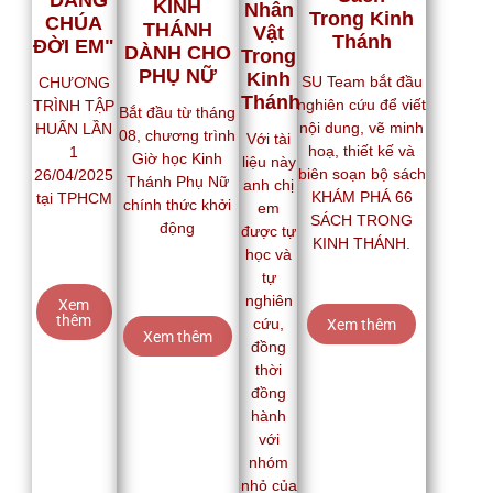
“DÂNG
KINH
Nhân
Trong Kinh
CHÚA
THÁNH
Vật
Thánh
ĐỜI EM"
DÀNH CHO
Trong
PHỤ NỮ
Kinh
SU Team bắt đầu
CHƯƠNG
Thánh
nghiên cứu để viết
TRÌNH TẬP
Bắt đầu từ tháng
nội dung, vẽ minh
HUẤN LẦN
08, chương trình
Với tài
hoạ, thiết kế và
1
Giờ học Kinh
liệu này
biên soạn bộ sách
26/04/2025
Thánh Phụ Nữ
anh chị
KHÁM PHÁ 66
tại TPHCM
chính thức khởi
em
SÁCH TRONG
động
được tự
KINH THÁNH.
học và
tự
nghiên
Xem
thêm
cứu,
Xem thêm
Xem thêm
đồng
thời
đồng
hành
với
nhóm
nhỏ của