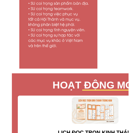
HOẠT ĐỘNG MỚ
LỊCH ĐỌC TRỌN KINH THÁN