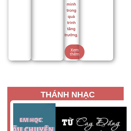
mình
trong
quá
trình
tăng
trưởng.
Xem
thêm
THÁNH NHẠC