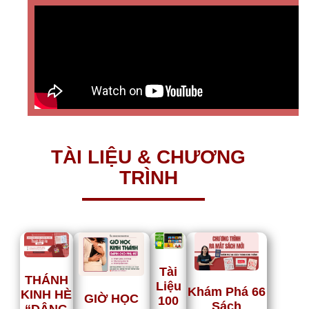
TÀI LIỆU & CHƯƠNG
TRÌNH
Tài
THÁNH
Liệu
Khám Phá 66
KINH HÈ
GIỜ HỌC
100
Sách