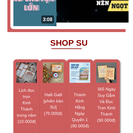
SHOP SU
365 Ngày
Lịch đọc
Halli Galli
Thánh
Suy Gẫm
trọn
[phiên bản
Kinh
Và Đọc
Kinh
SU]
Hằng
Trọn Kinh
Thánh
(70.000đ)
Ngày
Thánh
trong năm
Quyển 1
(90.000đ)
(10.000đ)
(90.000đ)