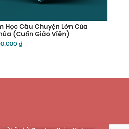
m Học Câu Chuyện Lớn Của
húa (Cuốn Giáo Viên)
00,000
₫
êm Vào Giỏ Hàng