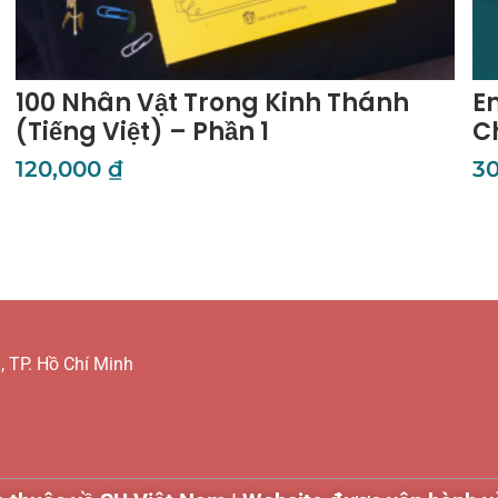
100 Nhân Vật Trong Kinh Thánh
E
(Tiếng Việt) – Phần 1
C
120,000
₫
3
Thêm Vào Giỏ Hàng
Th
 TP. Hồ Chí Minh