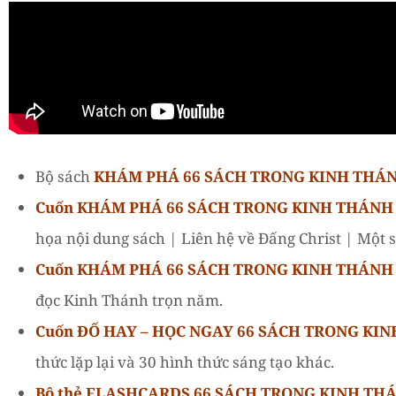
Bộ sách
KHÁM PHÁ 66 SÁCH TRONG KINH THÁ
Cuốn KHÁM PHÁ 66 SÁCH TRONG KINH THÁNH (
họa nội dung sách | Liên hệ về Đấng Christ | Một số
Cuốn KHÁM PHÁ 66 SÁCH TRONG KINH THÁNH 
đọc Kinh Thánh trọn năm.
Cuốn ĐỐ HAY – HỌC NGAY 66 SÁCH TRONG KI
thức lặp lại và 30 hình thức sáng tạo khác.
Bộ thẻ FLASHCARDS 66 SÁCH TRONG KINH TH