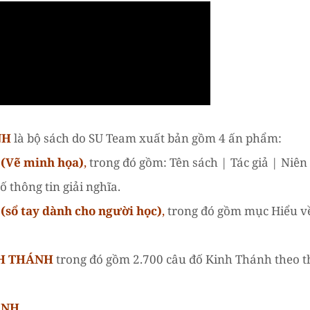
NH
là bộ sách do SU Team xuất bản gồm 4 ấn phẩm:
Vẽ minh họa)
,
trong đó gồm: Tên sách | Tác giả | Niên
 thông tin giải nghĩa.
(
sổ tay dành cho người học)
,
trong đó gồm mục Hiểu về 
NH THÁNH
trong đó gồm 2.700 câu đố Kinh Thánh theo t
ÁNH