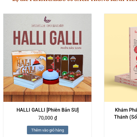
HALLI GALLI [phiên Bản SU]
Khám Phá
Thánh (Sổ
70,000
₫
Thêm vào giỏ hàng