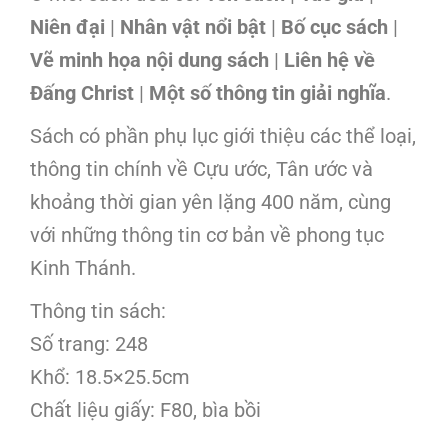
Niên đại
|
Nhân vật nổi bật
|
Bố cục sách
|
Vẽ minh họa nội dung sách
|
Liên hệ về
Đấng Christ
|
Một số thông tin giải nghĩa
.
Sách có phần phụ lục giới thiệu các thể loại,
thông tin chính về Cựu ước, Tân ước và
khoảng thời gian yên lặng 400 năm, cùng
với những thông tin cơ bản về phong tục
Kinh Thánh.
Thông tin sách:
Số trang: 248
Khổ: 18.5×25.5cm
Chất liệu giấy: F80, bìa bồi