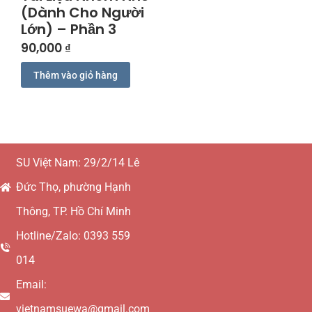
(Dành Cho Người
Lớn) – Phần 3
90,000
₫
Thêm vào giỏ hàng
SU Việt Nam: 29/2/14 Lê
Đức Thọ, phường Hạnh
Thông, TP. Hồ Chí Minh
Hotline/Zalo: 0393 559
014
Email:
vietnamsuewa@gmail.com