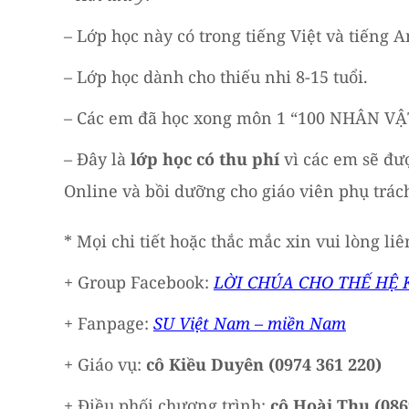
– Lớp học này có trong tiếng Việt và tiếng A
– Lớp học dành cho thiếu nhi 8-15 tuổi.
– Các em đã học xong môn 1 “100 NHÂN V
– Đây là
lớp học có thu phí
vì các em sẽ đượ
Online và bồi dưỡng cho giáo viên phụ trác
* Mọi chi tiết hoặc thắc mắc xin vui lòng liê
+ Group Facebook:
LỜI CHÚA CHO THẾ HỆ 
+ Fanpage:
SU Việt Nam – miền Nam
+ Giáo vụ:
cô Kiều Duyên (0974 361 220)
+ Điều phối chương trình:
cô Hoài Thu (086