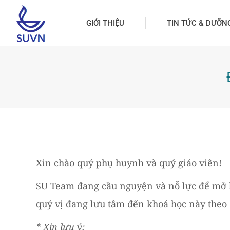
GIỚI THIỆU
TIN TỨC & DƯỠN
Xin chào quý phụ huynh và quý giáo viên!
SU Team đang cầu nguyện và nỗ lực để mở lạ
quý vị đang lưu tâm đến khoá học này theo 
* Xin lưu ý: