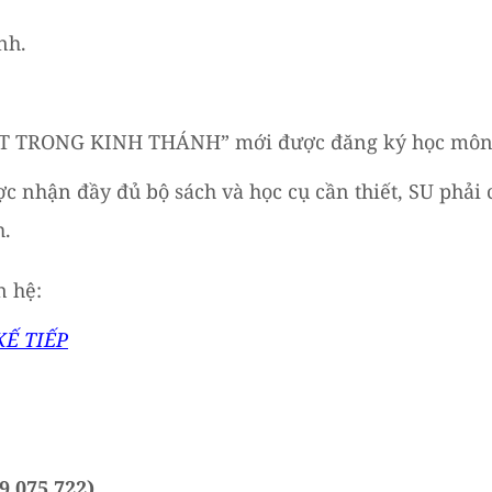
nh.
ẬT TRONG KINH THÁNH” mới được đăng ký học môn
c nhận đầy đủ bộ sách và học cụ cần thiết, SU phải 
h.
n hệ:
KẾ TIẾP
9 075 722)