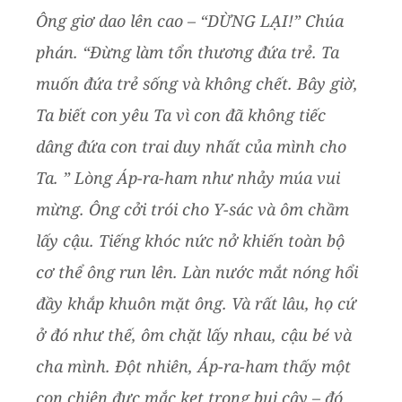
Ông giơ dao lên cao – “DỪNG LẠI!” Chúa
phán. “Đừng làm tổn thương đứa trẻ. Ta
muốn đứa trẻ sống và không chết. Bây giờ,
Ta biết con yêu Ta vì con đã không tiếc
dâng đứa con trai duy nhất của mình cho
Ta. ” Lòng Áp-ra-ham như nhảy múa vui
mừng. Ông cởi trói cho Y-sác và ôm chầm
lấy cậu. Tiếng khóc nức nở khiến toàn bộ
cơ thể ông run lên. Làn nước mắt nóng hổi
đầy khắp khuôn mặt ông. Và rất lâu, họ cứ
ở đó như thế, ôm chặt lấy nhau, cậu bé và
cha mình. Đột nhiên, Áp-ra-ham thấy một
con chiên đực mắc kẹt trong bụi cây – đó