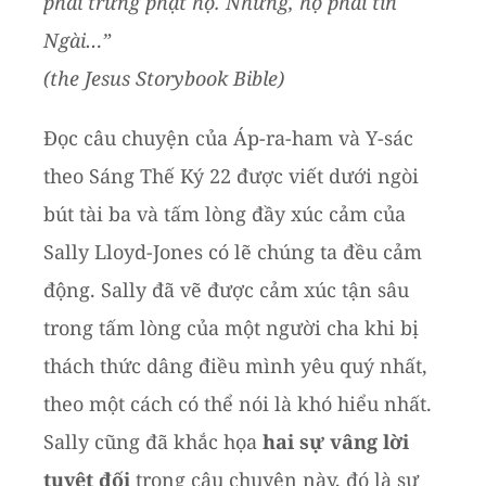
phải trừng phạt họ. Nhưng, họ phải tin
Ngài…”
(the Jesus Storybook Bible)
Đọc câu chuyện của Áp-ra-ham và Y-sác
theo Sáng Thế Ký 22 được viết dưới ngòi
bút tài ba và tấm lòng đầy xúc cảm của
Sally Lloyd-Jones có lẽ chúng ta đều cảm
động. Sally đã vẽ được cảm xúc tận sâu
trong tấm lòng của một người cha khi bị
thách thức dâng điều mình yêu quý nhất,
theo một cách có thể nói là khó hiểu nhất.
Sally cũng đã khắc họa
hai sự vâng lời
tuyệt đối
trong câu chuyện này, đó là sự