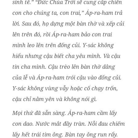
sinh tế.” “Đức Chúa Trời sẽ cung cấp chiên
con cho chúng ta, con trai,” Áp-ra-ham trả
lời. Sau đó, họ dựng một bàn thờ và xếp củi
lên trên đó, rồi Áp-ra-ham bảo con trai
mình leo lên trên đống củi. Y-sác không
hiểu nhưng cậu biết cha yêu mình. Và cậu
tin cha mình. Cậu trèo lên bàn thờ dâng
của lễ và Áp-ra-ham trói cậu vào đống củi.
Y-sác không vùng vẫy hoặc cố chạy trốn,
cậu chỉ nằm yên và không nói gì.
Mọi thứ đã sẵn sàng. Áp-ra-ham cầm lấy
con dao. Nước mắt đầy tràn. Nỗi đau chiếm
lấy hết trái tim ông. Bàn tay ông run rẩy.