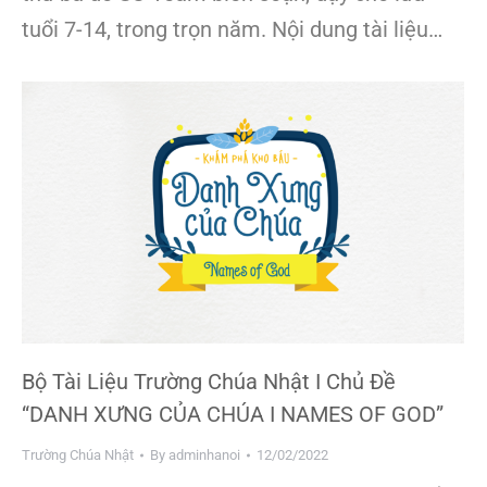
tuổi 7-14, trong trọn năm. Nội dung tài liệu…
Bộ Tài Liệu Trường Chúa Nhật I Chủ Đề
“DANH XƯNG CỦA CHÚA I NAMES OF GOD”
Trường Chúa Nhật
By
adminhanoi
12/02/2022