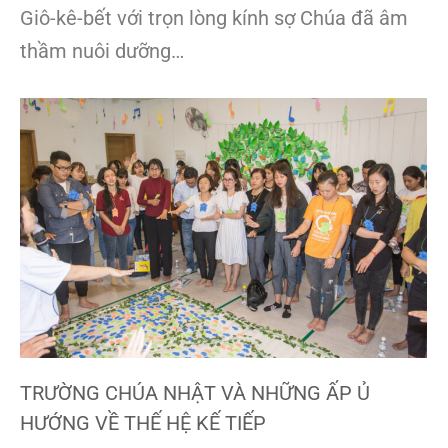
Giô-kê-bết với trọn lòng kính sợ Chúa đã âm
thầm nuôi dưỡng…
TRƯỜNG CHÚA NHẬT VÀ NHỮNG ẤP Ủ
HƯỚNG VỀ THẾ HỆ KẾ TIẾP