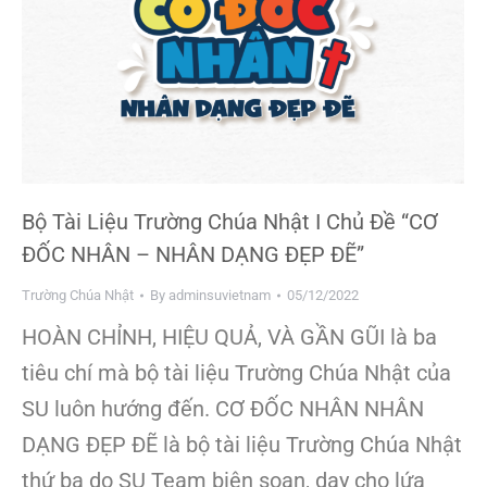
Bộ Tài Liệu Trường Chúa Nhật I Chủ Đề “CƠ
ĐỐC NHÂN – NHÂN DẠNG ĐẸP ĐẼ”
Trường Chúa Nhật
By
adminsuvietnam
05/12/2022
HOÀN CHỈNH, HIỆU QUẢ, VÀ GẦN GŨI là ba
tiêu chí mà bộ tài liệu Trường Chúa Nhật của
SU luôn hướng đến. CƠ ĐỐC NHÂN NHÂN
DẠNG ĐẸP ĐẼ là bộ tài liệu Trường Chúa Nhật
thứ ba do SU Team biên soạn, dạy cho lứa