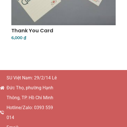
Thank You Card
6,000
₫
Add To Cart
SU Việt Nam: 29/2/14 Lê
Đức Thọ, phường Hạnh
Thông, TP. Hồ Chí Minh
Hotline/Zalo: 0393 559
014