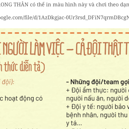
RONG THÂN có thể in màu hình này và chơi theo dạn
google.com/file/d/1AzDkgjac-0Ur3rsd_DFiN7qrmDBcg