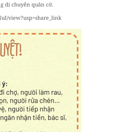
g di chuyển quân cờ.
NuI/view?usp=share_link